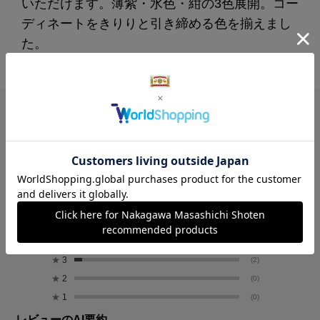
いただけます。薄紫・水色・紺の3色展開。コー
ディネートをきりりと引き締める色を揃えまし
た。
レビュー
4.8
39
レビュー件数：
件
★
5
(33)
★
4
(4)
★
3
(2)
★
2
(0)
★
1
(0)
レビューのAI要約