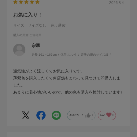
2026.8.4
お気に入り！
サイズ：サイズなし
色：薄紫
購入の用途
:ご自宅用
宗翠
身長:
161～165cm
体型:
ふつう
普段の服のサイズ:
S
通気性がよく涼しくてお気に入りです。
薄紫色を購入したくて何店舗もまわって見つけて即購入しま
した。
あまりに着心地がいいので、他の色も購入を検討しています♪
参考になった
0
Like!
0