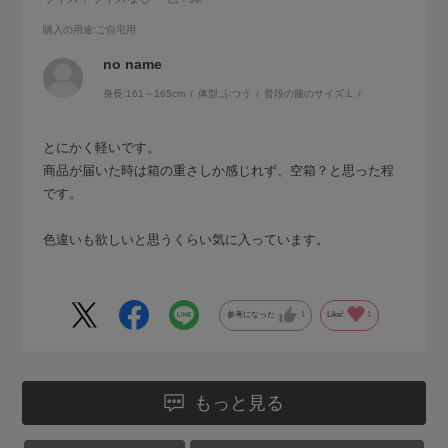
購入の用途
:ご自宅用
no name
身長:
161～165cm
体型:
ふつう
普段の服のサイズ:
L
とにかく軽いです。
商品が届いた時は箱の重さしか感じれず、空箱？と思った程
です。
色違いも欲しいと思うくらい気に入っています。
参考になった
1
Like!
1
もっと見る