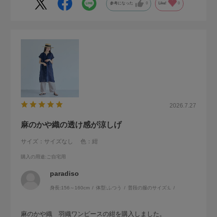
参考になった
0
Like!
0
2026.7.27
麻のかや織の透け感が涼しげ
サイズ：サイズなし
色：紺
購入の用途
:ご自宅用
paradiso
身長:
156～160cm
体型:
ふつう
普段の服のサイズ:
L
麻のかや織 羽織ワンピースの紺を購入しました。