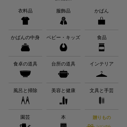
衣料品
服飾品
かばん
かばんの中身
ベビー・キッズ
食品
食卓の道具
台所の道具
インテリア
風呂と掃除
美容と健康
文具と手芸
園芸
本
贈りもの
シーンから