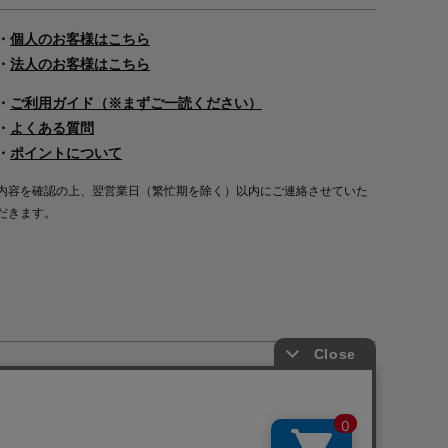
・
個人のお客様はこちら
・
法人のお客様はこちら
・
ご利用ガイド（※まずご一読ください）
・
よくある質問
・
ポイントについて
内容を確認の上、翌営業日（繁忙期を除く）以内にご連絡させていた
だきます。
Copyright©2000
-2026
Nakagawa Masashichi Shoten All Rights Reserved.