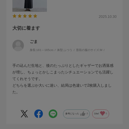
2025.10.30
大切に着ます
ごま
身長:
161～165cm
体型:
ふつう
普段の服のサイズ:
M
手の込んだ生地と、後のたっぷりとしたギャザーでお洒落感
が増し、ちょっとかしこまったシチュエーションでも活躍し
てくれそうです。
どちらを選ぶか大いに迷い、結局は色違いで2枚購入しまし
た。
参考になった
0
Like!
0