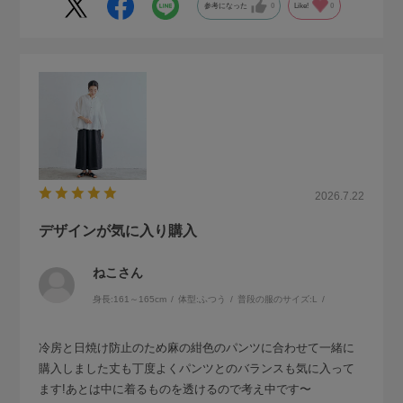
参考になった
0
Like!
0
2026.7.22
デザインが気に入り購入
ねこさん
身長:
161～165cm
体型:
ふつう
普段の服のサイズ:
L
冷房と日焼け防止のため麻の紺色のパンツに合わせて一緒に
購入しました丈も丁度よくパンツとのバランスも気に入って
ます!あとは中に着るものを透けるので考え中です〜