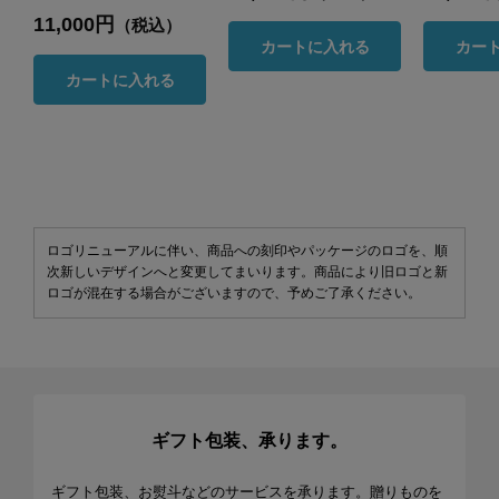
11,000円
（税込）
カートに入れる
カー
カートに入れる
ロゴリニューアルに伴い、商品への刻印やパッケージのロゴを、順
次新しいデザインへと変更してまいります。商品により旧ロゴと新
ロゴが混在する場合がございますので、予めご了承ください。
ギフト包装、承ります。
ギフト包装、お熨斗などのサービスを承ります。贈りものを