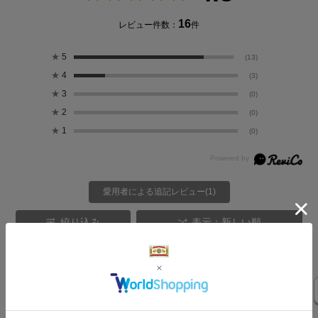
16
レビュー件数：
件
★
5
(13)
★
4
(3)
★
3
(0)
★
2
(0)
★
1
(0)
愛用者による追記レビュー(1)
絞り込み
表示：新しい順
気になるレビューを表示
着心地
試着
購入
オシャレ着
デザイン
羽織