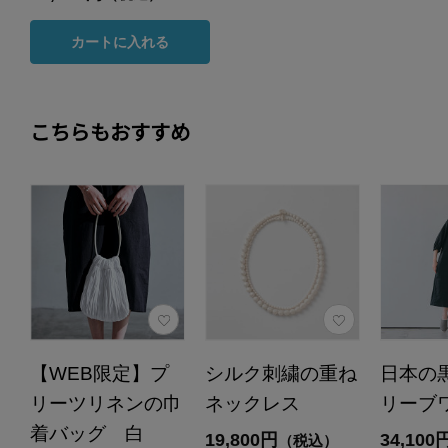
カートに入れる
こちらもおすすめ
【WEB限定】プ
シルク刺繍の重ね
日本の
リーツリネンの巾
ネックレス
リーブ
着バッグ 白
19,800円
34,100
（税込）