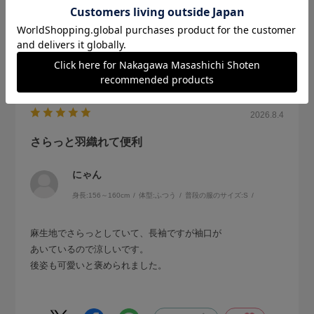
2026.8.4
さらっと羽織れて便利
にゃん
身長:
156～160cm
体型:
ふつう
普段の服のサイズ:
S
麻生地でさらっとしていて、長袖ですが袖口が
あいているので涼しいです。
後姿も可愛いと褒められました。