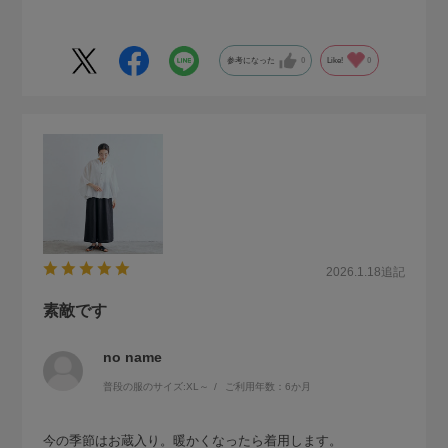
参考になった
0
Like!
0
2026.1.18
追記
素敵です
no name
普段の服のサイズ:
XL～
ご利用年数：6か月
今の季節はお蔵入り。暖かくなったら着用します。