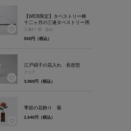
【WEB限定】タペストリー棒
十二ヶ月の三連タペストリー用
材
手績み手織り麻
100%
三連ﾀﾍﾟ用 染め
550円（税込）
タペストリーを壁などに吊す場合は別売りの「
タ
考
棒 十二ヶ月の三連タペストリー用
」をご使用く
江戸硝子の花入れ 長壺型
クリア
3,960円（税込）
ズ
1枚あたり
3
15×64.5
45×6
季節の花飾り 菊
2,640円（税込）