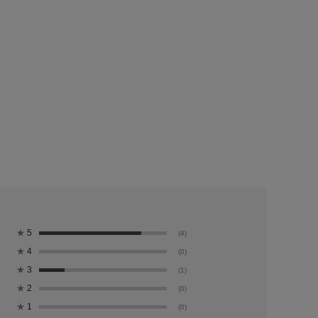
★
5
(4)
★
4
(0)
★
3
(1)
★
2
(0)
★
1
(0)