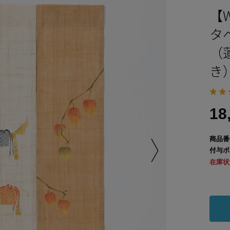
【
タ
（
き
18
商品番
付与ポ
在庫状