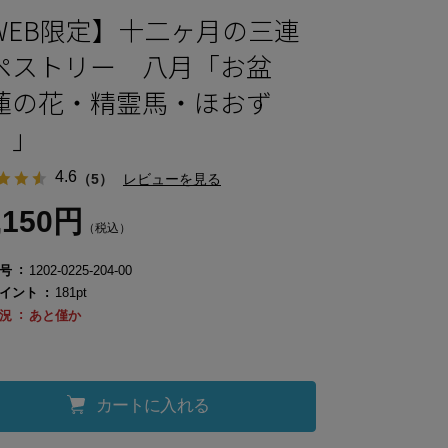
WEB限定】十二ヶ月の三連
ペストリー 八月「お盆
蓮の花・精霊馬・ほおず
）」
4.6
（5）
レビューを見る
,150円
（税込）
号
1202-0225-204-00
イント
181pt
況
あと僅か
カートに入れる