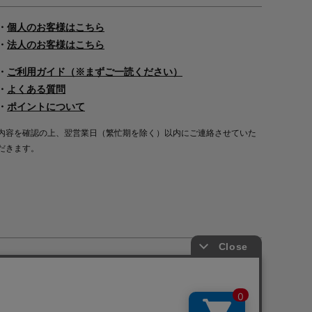
・
個人のお客様はこちら
・
法人のお客様はこちら
・
ご利用ガイド（※まずご一読ください）
・
よくある質問
・
ポイントについて
内容を確認の上、翌営業日（繁忙期を除く）以内にご連絡させていた
だきます。
Copyright©2000
-2026
Nakagawa Masashichi Shoten All Rights Reserved.