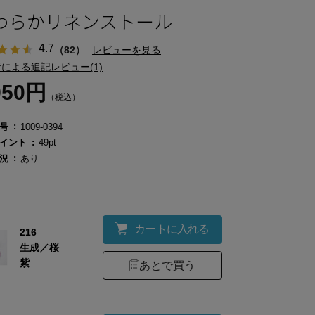
わらかリネンストール
4.7
（82）
レビューを見る
による追記レビュー(1)
950円
（税込）
号
1009-0394
イント
49pt
況
あり
カートに入れる
216
生成／桜
紫
あとで買う