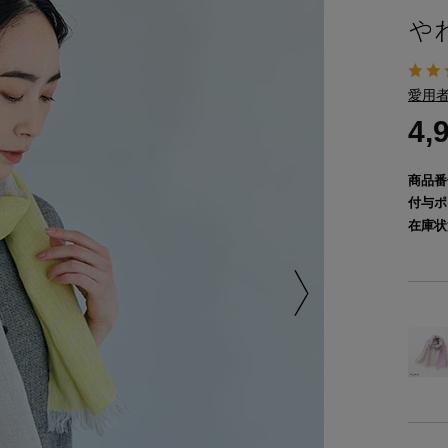
や
愛用者
4,
商品番
付与ポ
在庫状