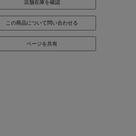
店舗在庫を確認
ーアルについてのお知らせ
この商品について問い合わせる
ご購入いただいた商品がオンラインショップの販
名
異なる場合がございます。中身の商品は同一の物
ページを共有
ので、ご了承くださいませ。
材
麻100%
ズ
幅
全長
36
180