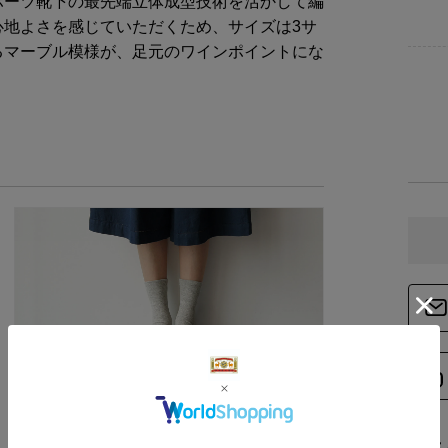
ポーツ靴下の最先端立体成型技術を活かして編
心地よさを感じていただくため、サイズは3サ
るマーブル模様が、足元のワインポイントにな
読みもの
中川政七商店のものづくり実況レポート。実は日
本一の産地、奈良の靴下づくりとは？
こち