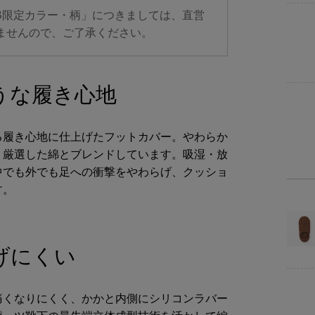
B限定カラー・柄」につきましては、直営
素
ませんので、ご了承ください。
仕
うな履き心地
る履き心地に仕上げたフットカバー。やわらか
商品サイズ
、厳選した綿とブレンドしています。吸湿・放
中でも外でも足への衝撃をやわらげ、クッショ
サイ
す。
21～
23～
げにくい
25～
痛くなりにくく、かかと内側にシリコンラバー