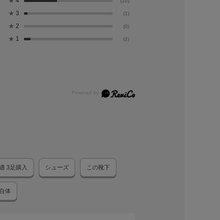
★
4
(10)
★
3
(1)
★
2
(0)
★
1
(2)
適 3足購入
シューズ
この靴下
自体