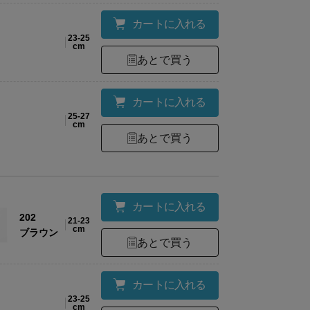
アクリル45％・綿29%・麻12％・ポリエステル1
カートに入れる
材
ロン3％・ポリウレタン1％
23-25
cm
あとで買う
右足土踏まず部分に2&9のロゴマーク入り／かか
様
止め付き/裏総パイル
カートに入れる
25-27
cm
あとで買う
ズ
全長(置寸)
23
17
カートに入れる
202
21-23
cm
ブラウン
25
18
あとで買う
27
19
カートに入れる
23-25
cm