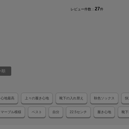
27
レビュー件数：
件
い順
き心地最高
上々の履き心地
靴下の入れ替え
秋色ソックス
快
マーブル模様
ベスト
自分
22.5センチ
履き心地
靴下