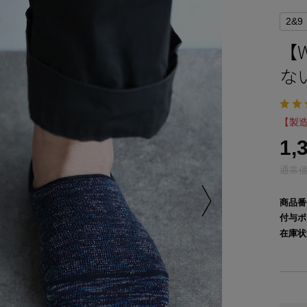
2&9
【
な
【製造
1,
通常価格
商品番
付与ポ
在庫状