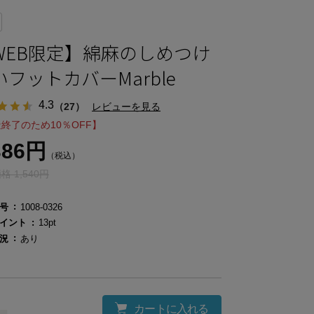
WEB限定】綿麻のしめつけ
いフットカバーMarble
4.3
（27）
レビューを見る
終了のため10％OFF】
386円
（税込）
 1,540円
号
1008-0326
イント
13pt
況
あり
カートに入れる