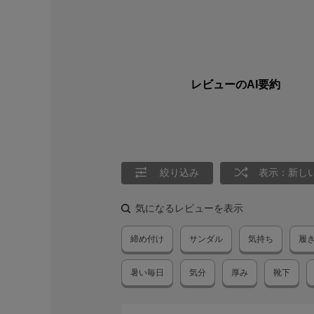
レビューのAI要約
絞り込み
表示：新し
気になるレビューを表示
締め付け
サンダル
気持ち
履
暑い毎日
気分
厚み
靴下