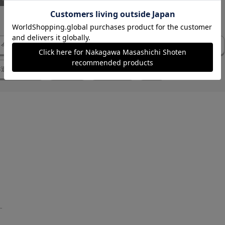
今後
お礼
好み
相手
メッセージ
商品
ふきん
年退職のご挨拶
年配の方
退職の挨拶
御礼
す