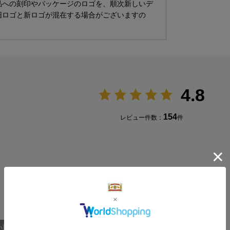
品への刻印やパッケージのロゴを、順次新しいデ
旧ロゴと新ロゴが混在する場合がございますの
4.8
154
レビュー件数：
件
い順
愛用者による追記レビュー(1)