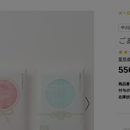
中川
ご
愛用者
5
商品番
付与ポ
在庫状