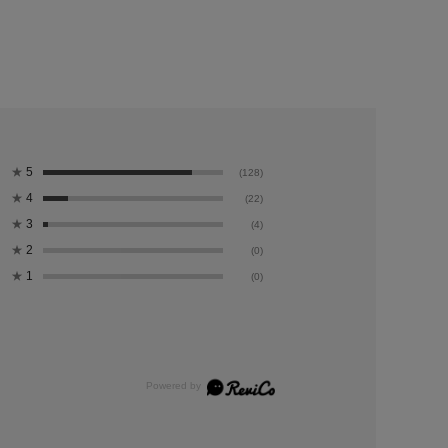
★
5
(128)
★
4
(22)
★
3
(4)
★
2
(0)
★
1
(0)