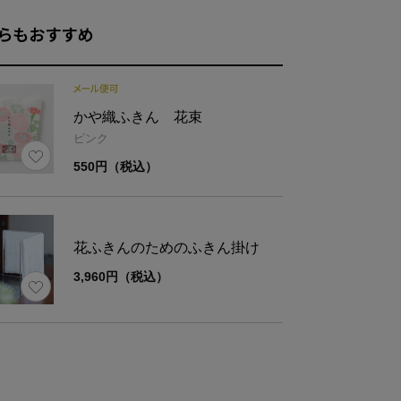
らもおすすめ
材
綿100%／かや織5枚重ね
かや織ふきん 花束
様
縁部分縫製仕様：ロックミシン仕上げ（機械）
ピンク
550円（税込）
ズ
ふきん
パッケー
花ふきんのためのふきん掛け
約30×40
11×16
3,960円（税込）