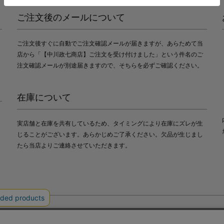
ご注文後のメールについて
ご注文後すぐに自動でご注文確認メールが届きますが、あらためて当
店から「【中川政七商店】ご注文を受け付けました」という件名のご
注文確認メールが別途届きますので、そちらを必ずご確認ください。
在庫について
実店舗と在庫を共有しているため、タイミングにより在庫にズレが生
じることがございます。あらかじめご了承ください。欠品が生じまし
たら当店よりご連絡させていただきます。