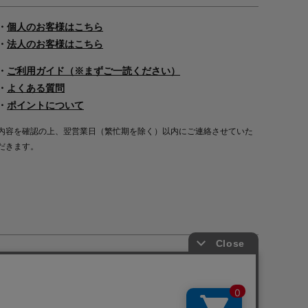
・
個人のお客様はこちら
・
法人のお客様はこちら
・
ご利用ガイド（※まずご一読ください）
・
よくある質問
・
ポイントについて
内容を確認の上、翌営業日（繁忙期を除く）以内にご連絡させていた
だきます。
Copyright©2000
-2026
Nakagawa Masashichi Shoten All Rights Reserved.