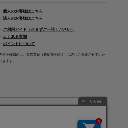
・
個人のお客様はこちら
・
法人のお客様はこちら
・
ご利用ガイド（※まずご一読ください）
・
よくある質問
・
ポイントについて
内容を確認の上、翌営業日（繁忙期を除く）以内にご連絡させていた
だきます。
Copyright©2000
-2026
Nakagawa Masashichi Shoten All Rights Reserved.