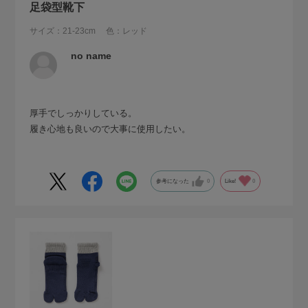
足袋型靴下
サイズ：21-23cm
色：レッド
no name
厚手でしっかりしている。
履き心地も良いので大事に使用したい。
参考になった
0
Like!
0