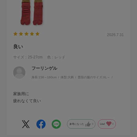
2026.7.31
良い
サイズ：25-27cm
色：レッド
フーリンゲル
身長:
156～160cm
体型:
大柄
普段の服のサイズ:
XL～
家族用に
疲れなくて良い
参考になった
0
Like!
0