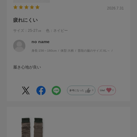
2026.7.31
疲れにくい
サイズ：25-27㎝
色：ネイビー
no name
身長:
156～160cm
体型:
大柄
普段の服のサイズ:
XL～
履き心地が良い
参考になった
0
Like!
0