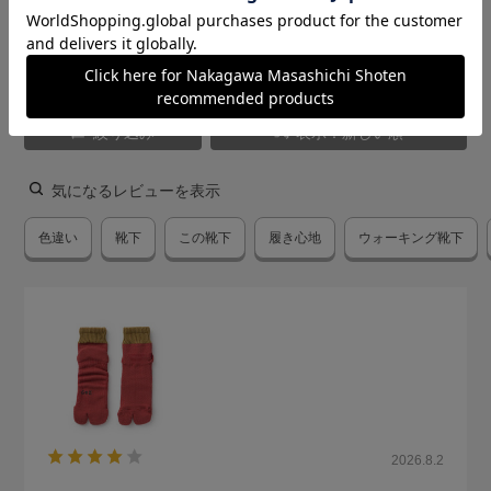
愛用者による追記レビュー(6)
絞り込み
表示：新しい順
気になるレビューを表示
色違い
靴下
この靴下
履き心地
ウォーキング靴下
2026.8.2