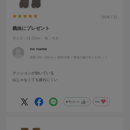
2026.7.31
義妹にプレゼント
サイズ：21-23cm
色：モカ
no name
身長:
156～160cm
体型:
大柄
普段の服のサイズ:
XL～
クッションが効いている
山じゃなくても疲れにくい
参考になった
0
Like!
0