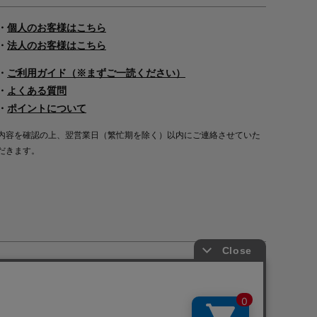
・
個人のお客様はこちら
・
法人のお客様はこちら
・
ご利用ガイド（※まずご一読ください）
・
よくある質問
・
ポイントについて
内容を確認の上、翌営業日（繁忙期を除く）以内にご連絡させていた
だきます。
Copyright©2000
-2026
Nakagawa Masashichi Shoten All Rights Reserved.