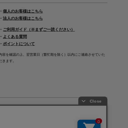
・
個人のお客様はこちら
・
法人のお客様はこちら
・
ご利用ガイド（※まずご一読ください）
・
よくある質問
・
ポイントについて
内容を確認の上、翌営業日（繁忙期を除く）以内にご連絡させていた
だきます。
Copyright©2000
-2026
Nakagawa Masashichi Shoten All Rights Reserved.