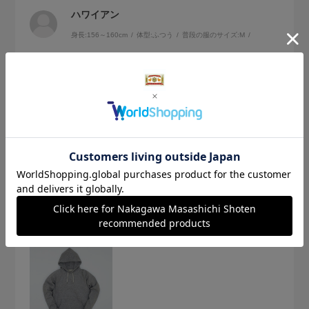
ハワイアン
身長:
156～160cm
体型:
ふつう
普段の服のサイズ:
M
スウェットにしてはちょっと高額かなと思いながら購入しま
したが、そんな心配は吹き飛ぶほどに素材の良さが感じられ
る品でした。着心地もとても良く、セーターのように温かい
です。型崩れもなく着用しています。でも長く着用したいの
続きを読む
でクリーニングに出すつもりです。サイズは少し大きめなの
でSでピッタリでした。
参考になった
0
Like!
1