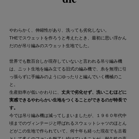
やわらかく、伸縮性があり、洗っても劣化しない。
THEでスウェットを作ろうと考えたとき、最初に思い浮かん
だのが吊り編みのスウェット生地でした。
世界でも数百台しか現存していないと言われる吊り編み機
は、ニット生地を編み立てる旧式の編み機で、糸を無理に引
っ張らずに手編みのようにゆったりと編んでいく機械のこ
と。
生産効率が低いかわりに、
丈夫で劣化せず、洗いこむほどに
実感できるやわらかい生地をつくることができるのが特長で
す。
今では吊り編み機は減ってしまいましたが、１９６０年代中
頃までのヴィンテージと呼ばれるスウェットシャツのほとん
どがこの生地で作られていて、何十年も経った現在でも古着
として多くのファンを魅了し続けていることが、耐久性の高