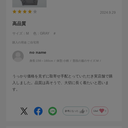
2024.9.29
高品質
サイズ：M
色：GRAY ＃
購入の用途
:ご自宅用
no name
身長:
156～160cm
体型:
小柄
普段の服のサイズ:
M
うっかり価格を見ずに取寄せ手配とっていただき実店舗で購
入しました。品質は高そうで、大切に長く着たいと思いま
す。
参考になった
0
Like!
4