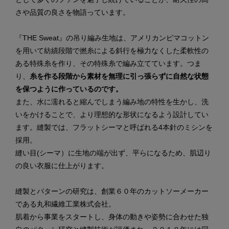
さや品質の良さを物語っています。
『THE Sweat』の吊り編み生地は、アメリカンピマコットン
を用いて紡績段階で撚糸による斜行を極力なくした柔軟性の
ある特殊糸を作り、その特殊糸で編み立てています。つま
り、
糸を作る段階から素材を無理に引っ張らずに自然な状態
を保つように作っているのです。
また、水に濡れると縮んでしまう編み地の特性を生かし、洗
いをかけることで、より理想的な形状になるよう設計してい
ます。縫製では、フラットシーマと呼ばれる4本針のミシンを
採用。
縫い目(シーマ）に生地の端が出ず、平らになるため、肌辺り
の良い衣服に仕上がります。
縫製とパターンの研究は、創業６０年のカットソーメーカー
である丸和繊維工業株式会社。
肌着から事業をスタートし、身体の動きや姿勢に合わせた独