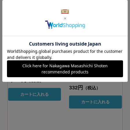
信楽焼の平皿
結わえる 寝かせ玄
米(R) 黒米ブレン
カラー：黄はだ
ド 160g
4,070円
（税込）
332円
（税込）
カートに入れる
カートに入れる