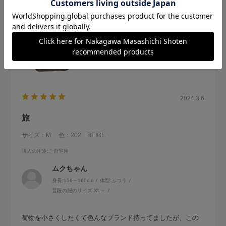
2024.3.6
旅
サイズ：M
色：202 BEIGE
購入の用途
:ご自宅用
ムクちゃん
身長:
156～160cm
体型:
ふつう
普段の服のサイズ:
XL～
荷物を小さくしたくて色んなブランド持ってましたが、この