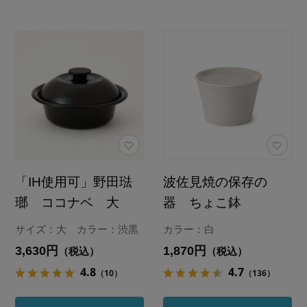
「IH使用可」野田琺
波佐見焼の保存の
瑯 ココナベ 大
器 ちょこ鉢
サイズ：大 カラー：渋黒
カラー：白
3,630円
1,870円
（税込）
（税込）
4.8
4.7
（10）
（136）