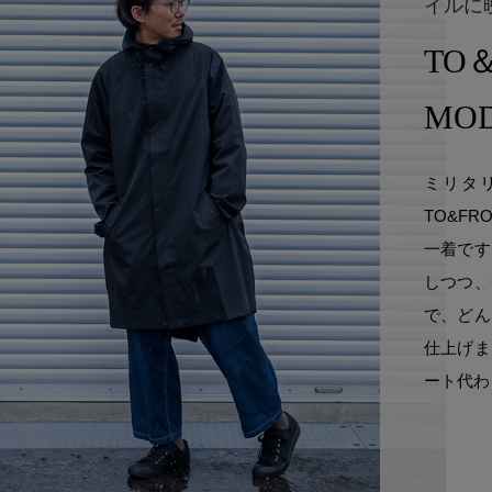
イルに
TO
MO
ミリタ
TO&F
一着です
しつつ、
で、どん
仕上げま
ート代わ