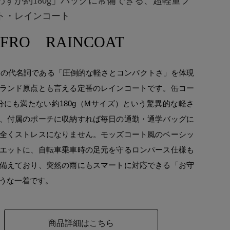
わずか約180g」バッグに常備できる、超軽量フ
ト・レインコート
FRO RAINCOAT
ROの代名詞である「圧倒的な軽さとコンパクトさ」を体現
ランド原点とも言える定番のレインコートです。缶コー
分にも満たない約180g（Mサイズ）という驚異的な軽さ
、付属のポーチに収納すれば毎日の通勤・通学バッグに
全くストレスになりません。モッズコート風のベーシッ
エットに、自転車乗車時の足元を守るロンパース仕様も
備えており、突然の雨にもスマートに対応できる「お守
うな一着です。
商品詳細はこちら