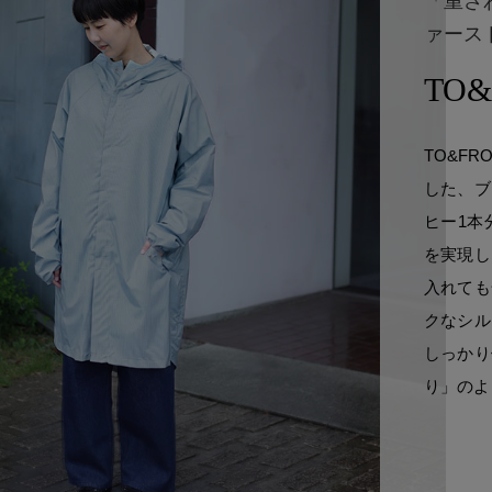
「重さ
ァース
TO&
TO&F
した、ブ
ヒー1本
を実現し
入れても
クなシル
しっかり
り」のよ