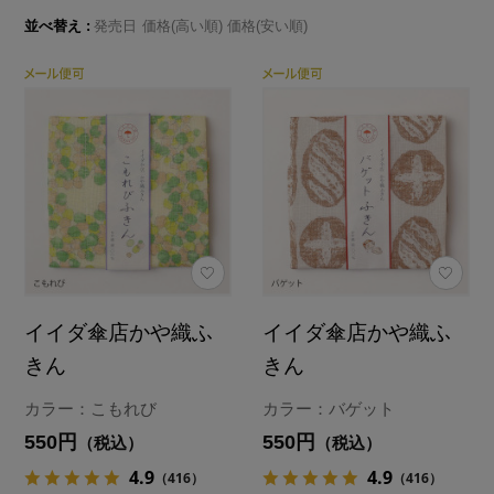
並べ替え
発売日
価格(高い順)
価格(安い順)
イイダ傘店かや織ふ
イイダ傘店かや織ふ
きん
きん
カラー：こもれび
カラー：バゲット
550円
550円
（税込）
（税込）
4.9
4.9
（416）
（416）