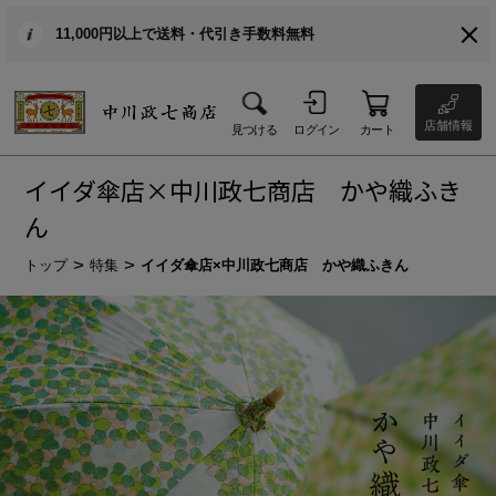
11,000円以上で送料・代引き手数料無料
店舗情報
見つける
ログイン
カート
イイダ傘店×中川政七商店 かや織ふき
ん
トップ
特集
イイダ傘店×中川政七商店 かや織ふきん