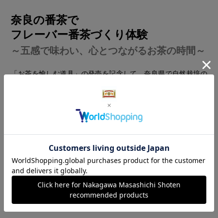
奈良の番茶で
フレーバー番茶づくり体験
～五感で味わい、心とつながるお茶の時間～
「お茶を愉しむ道具」の発売を記念して、奈良県で自然栽培の
お茶づくりを行う、健一自然農園・伊川健一さんをお招きし、
ワークショップを奈良本店・渋谷店にて開催します。
健一自然農園は、中川政七商店の人気商品「季節の番茶・定番
番茶」シリーズを手掛けています。
ワークショップでは、新商品のお茶の道具を用いて奈良産の番
茶を味わっていただきながら、 今の自分にしっくりくるお茶の
選びかたを学んで、自分だけのフレーバー番茶を作り、おみや
げにお持ち帰りいただけます。