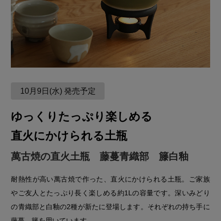
10月9日(水) 発売予定
ゆっくりたっぷり楽しめる
直火にかけられる土瓶
萬古焼の直火土瓶 藤蔓青織部 籐白釉
耐熱性が高い萬古焼で作った、直火にかけられる土瓶。ご家族
やご友人とたっぷり長く楽しめる約1Lの容量です。深いみどり
の青織部と白釉の2種が新たに登場します。それぞれの持ち手に
藤蔓、籐を用いています。