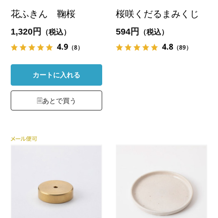
花ふきん 鞠桜
桜咲くだるまみくじ
1,320円
594円
（税込）
（税込）
4.9
4.8
（8）
（89）
カートに入れる
あとで買う