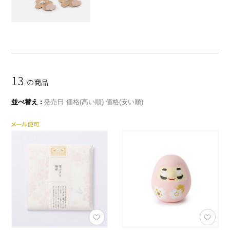
13
の商品
並べ替え
発売日
価格(高い順)
価格(安い順)