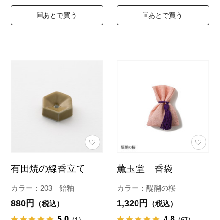
あとで買う
あとで買う
有田焼の線香立て
薫玉堂 香袋
カラー：203 飴釉
カラー：醍醐の桜
880円
1,320円
（税込）
（税込）
5.0
4.8
（1）
（67）