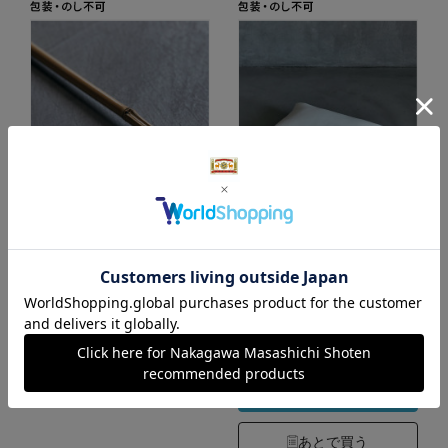
簾・タペストリー用
ヌードクッション
竹棒 晒竹 135㎝
白 45×30
2,640円
2,970円
（税込）
（税込）
0.0
5.0
（0）
（1）
カートに入れる
あとで買う