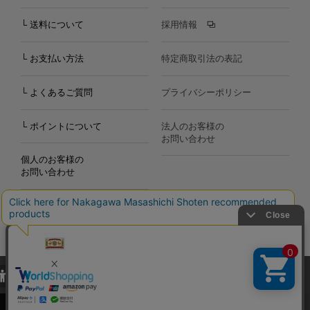
└ 送料について
採用情報
└ お支払い方法
特定商取引法の表記
└ よくあるご質問
プライバシーポリシー
└ ポイントについて
法人のお客様の
お問い合わせ
個人のお客様の
お問い合わせ
当サイトでは、当サイト内における閲覧履歴・属性情報などの取得およ
Copyright©2000
-2026
び利便性向上のためにクッキー（Cookie）を使用いたします。詳細に
Nakagawa Masashichi Shoten All Rights Reserved.
関しては「
プライバシーポリシー
」をお読みください。