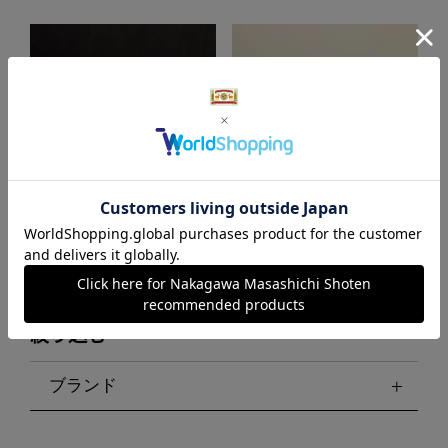
開くとポンと音が鳴る「大成紙
陶製のだるまみくじ
器製作所 POCHI-PON」
絞り込む
ブランド