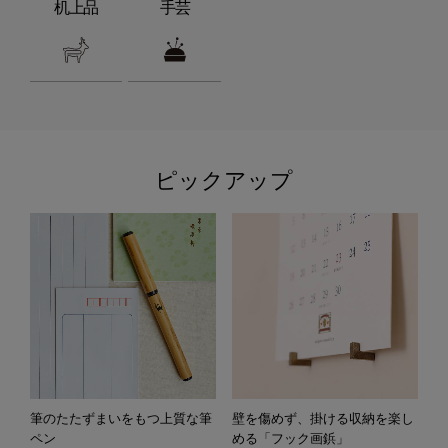
机上品
手芸
ピックアップ
筆のたたずまいをもつ上質な筆
壁を傷めず、掛ける収納を楽し
ペン
める「フック画鋲」