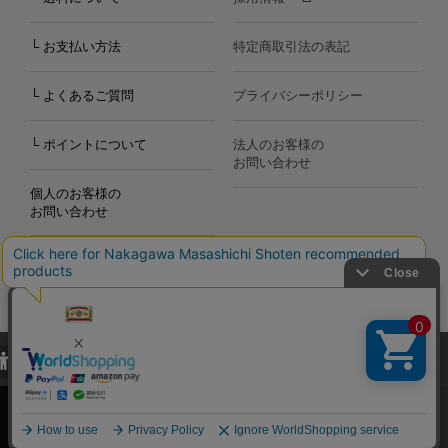
└ お支払い方法
特定商取引法の表記
└ よくあるご質問
プライバシーポリシー
└ ポイントについて
法人のお客様の
お問い合わせ
個人のお客様の
お問い合わせ
当サイトでは、当サイト内における閲覧履歴・属性情報などの取得およ
Copyright©2000
-2026
び利便性向上のためにクッキー（Cookie）を使用いたします。詳細に
Nakagawa Masashichi Shoten All Rights Reserved.
関しては「
プライバシーポリシー
」をお読みください。
承諾する