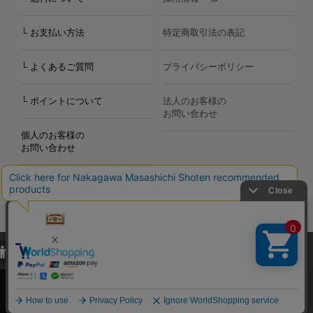
└ お支払い方法
特定商取引法の表記
└ よくあるご質問
プライバシーポリシー
└ ポイントについて
法人のお客様の
お問い合わせ
個人のお客様の
お問い合わせ
当サイトでは、当サイト内における閲覧履歴・属性情報などの取得およ
Copyright©2000
-2026
び利便性向上のためにクッキー（Cookie）を使用いたします。詳細に
Nakagawa Masashichi Shoten All Rights Reserved.
関しては「
プライバシーポリシー
」をお読みください。
承諾する