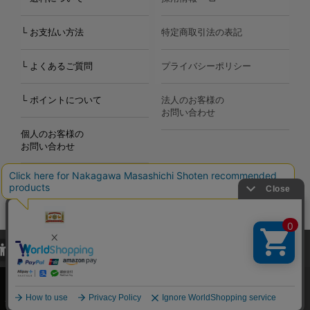
└ お支払い方法
特定商取引法の表記
└ よくあるご質問
プライバシーポリシー
└ ポイントについて
法人のお客様の
お問い合わせ
個人のお客様の
お問い合わせ
当サイトでは、当サイト内における閲覧履歴・属性情報などの取得およ
Copyright©2000
-2026
び利便性向上のためにクッキー（Cookie）を使用いたします。詳細に
Nakagawa Masashichi Shoten All Rights Reserved.
関しては「
プライバシーポリシー
」をお読みください。
承諾する