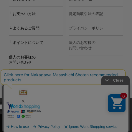
└ お支払い方法
特定商取引法の表記
└ よくあるご質問
プライバシーポリシー
└ ポイントについて
法人のお客様の
お問い合わせ
個人のお客様の
お問い合わせ
当サイトでは、当サイト内における閲覧履歴・属性情報などの取得およ
Copyright©2000
-2026
び利便性向上のためにクッキー（Cookie）を使用いたします。詳細に
Nakagawa Masashichi Shoten All Rights Reserved.
関しては「
プライバシーポリシー
」をお読みください。
承諾する