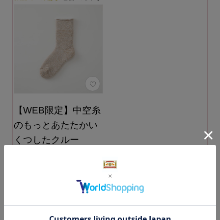
【WEB限定】中空糸
のもっとあたたかい
くつしたクルー
サイズ：22-24cm カラ
ー：ベージュ
【製造終了のため
10％OFF】
1,980円
（税込）
通常価格 2,200円
（税込）