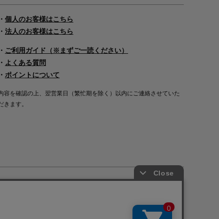
・
個人のお客様はこちら
・
法人のお客様はこちら
・
ご利用ガイド（※まずご一読ください）
・
よくある質問
・
ポイントについて
内容を確認の上、翌営業日（繁忙期を除く）以内にご連絡させていた
だきます。
Copyright©2000
-2026
Nakagawa Masashichi Shoten All Rights Reserved.