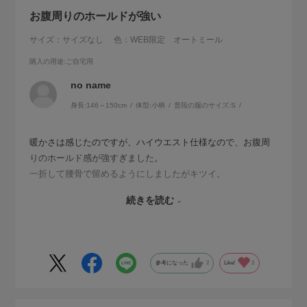
お腹周りのホールドが強い
サイズ：サイズなし
色：WEB限定 オートミール
購入の用途
:ご自宅用
no name
身長:
146～150cm
体型:
小柄
普段の服のサイズ:
S
暖かさは感じたのですが、ハイウエスト仕様なので、お腹周
りのホールド感が強すぎました。
一折して腰骨で留めるようにしましたがキツイ。
続きを読む
試着不可でフリーサイズの商品だったので、私には長いだろ
うなとわかって購入したものの、足首周りの余り方も気にな
り、外出用には使わなくなりました。
参考になった
2
Like!
2