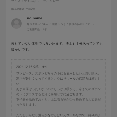
サイズ：サイズなし
色：グレー
購入の用途
:ご自宅用
no name
身長:
156～160cm
体型:
ふつう
普段の服のサイズ:
L
ご利用年数：1年
痩せていない体型でも食い込まず、股上も十分あってとても
暖かいです。
2024.12.16投稿 ★4
ワンピース、ズボンどちらの下にも着用したいと思い購入。
寒さが厳しくなってくると、やはりウールの保温力は頼もし
い！
あまり厚ぼったくないのにしっかり暖かく、今までのズボン
の下にプラスすると冷えを感じずに過ごせます。
下半身を温めておくと、上に着る物が少々軽めでも大丈夫だ
ったりします。
ただし、かなり滑らかな方とはいえウールなので、綿や絹よ