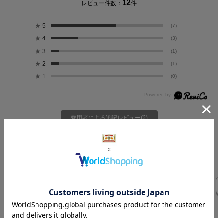
12
レビュー件数：
件
★
5
(7)
★
4
(3)
★
3
(1)
★
2
(1)
★
1
(0)
愛用者による追記レビュー(2)
絞り込み
表示：新しい順
気になるレビューを表示
ウエストゴム
ウエスト
薄手
155㎝42㎏
のあたり