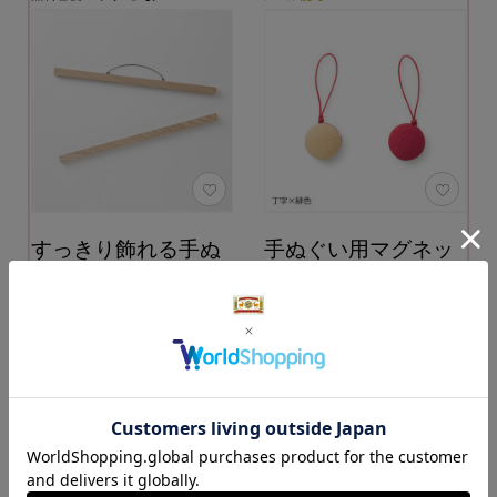
すっきり飾れる手ぬ
手ぬぐい用マグネッ
ぐい掛け
ト
3,960円
（税込）
カラー：丁字×緋色
1,870円
（税込）
カートに入れる
カートに入れる