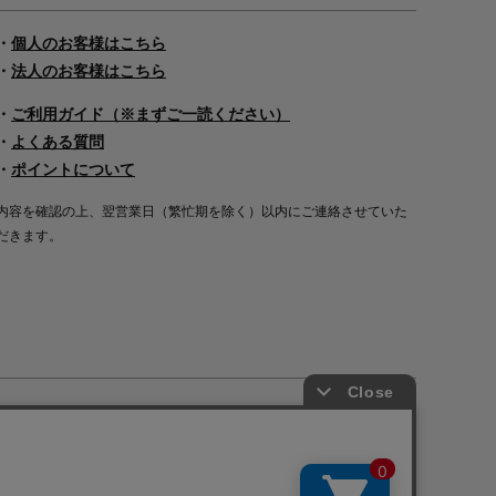
・
個人のお客様はこちら
・
法人のお客様はこちら
・
ご利用ガイド（※まずご一読ください）
・
よくある質問
・
ポイントについて
内容を確認の上、翌営業日（繁忙期を除く）以内にご連絡させていた
だきます。
Copyright©2000
-2026
Nakagawa Masashichi Shoten All Rights Reserved.