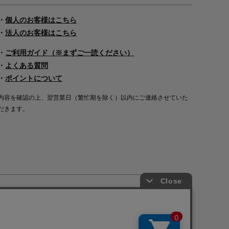
・
個人のお客様はこちら
・
法人のお客様はこちら
・
ご利用ガイド（※まずご一読ください）
・
よくある質問
・
ポイントについて
内容を確認の上、翌営業日（繁忙期を除く）以内にご連絡させていた
だきます。
Copyright©2000
-2026
Nakagawa Masashichi Shoten All Rights Reserved.