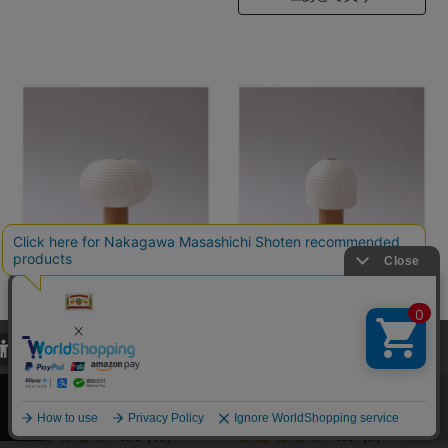
シラキ工芸
シラキ工芸
TORCHIN OVAL
TORCHIN BELL
当サイトでは、当サイト内における閲覧履歴・属性情報などの取得およ
び利便性向上のためにクッキー（Cookie）を使用いたします。詳細に
白／ナチュラル
白／ナチュラル
関しては「
プライバシーポリシー
」をお読みください。
28,600円
24,200円
（税込）
（税込）
承諾する
4.4
4.9
（17）
（9）