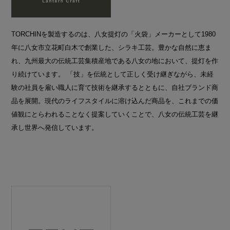
TORCHINを製造するのは、八女提灯の「火袋」メーカーとして1980
年に八女市立花町白木で創業した、シラキ工芸。豊かな自然に恵ま
れ、九州最大の伝統工芸集積産地である八女の地において、提灯を作
り続けています。 「技」を伝統として正しく受け継ぎながら、未経
験の社員を雇い職人に育て技術を継承するとともに、自社ブランド商
品を展開。現代のライフスタイルに溶け込んだ商品を、これまでの価
値観にとらわれることなく提案していくことで、八女の伝統工芸を継
承し世界へ発信しています。