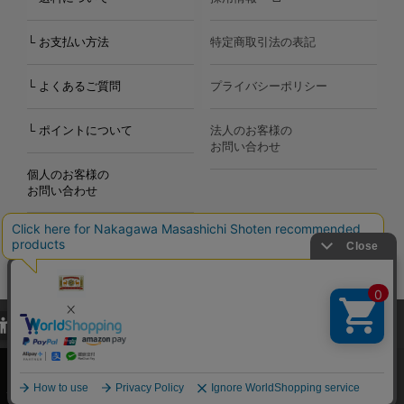
└ お支払い方法
特定商取引法の表記
└ よくあるご質問
プライバシーポリシー
└ ポイントについて
法人のお客様の
お問い合わせ
個人のお客様の
お問い合わせ
当サイトでは、当サイト内における閲覧履歴・属性情報などの取得およ
Copyright©2000
-2026
び利便性向上のためにクッキー（Cookie）を使用いたします。詳細に
Nakagawa Masashichi Shoten All Rights Reserved.
関しては「
プライバシーポリシー
」をお読みください。
承諾する