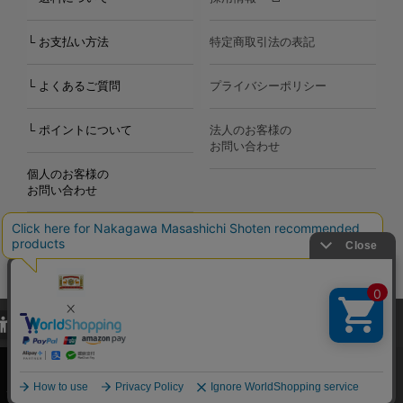
└ お支払い方法
特定商取引法の表記
└ よくあるご質問
プライバシーポリシー
└ ポイントについて
法人のお客様の
お問い合わせ
個人のお客様の
お問い合わせ
当サイトでは、当サイト内における閲覧履歴・属性情報などの取得およ
Copyright©2000
-2026
び利便性向上のためにクッキー（Cookie）を使用いたします。詳細に
Nakagawa Masashichi Shoten All Rights Reserved.
関しては「
プライバシーポリシー
」をお読みください。
承諾する