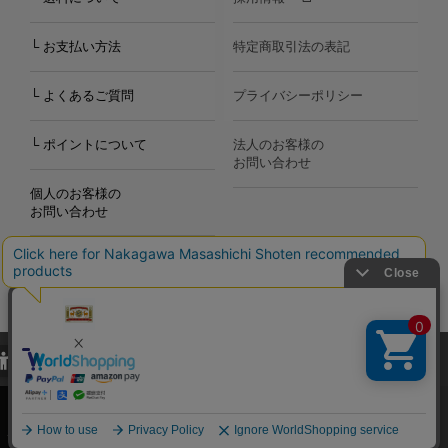
└ お支払い方法
特定商取引法の表記
└ よくあるご質問
プライバシーポリシー
└ ポイントについて
法人のお客様の
お問い合わせ
個人のお客様の
お問い合わせ
当サイトでは、当サイト内における閲覧履歴・属性情報などの取得およ
Copyright©2000
-2026
び利便性向上のためにクッキー（Cookie）を使用いたします。詳細に
Nakagawa Masashichi Shoten All Rights Reserved.
関しては「
プライバシーポリシー
」をお読みください。
承諾する