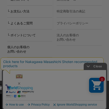
└ お支払い方法
特定商取引法の表記
└ よくあるご質問
プライバシーポリシー
└ ポイントについて
法人のお客様の
お問い合わせ
個人のお客様の
お問い合わせ
当サイトでは、当サイト内における閲覧履歴・属性情報などの取得およ
Copyright©2000
-2026
び利便性向上のためにクッキー（Cookie）を使用いたします。詳細に
Nakagawa Masashichi Shoten All Rights Reserved.
関しては「
プライバシーポリシー
」をお読みください。
承諾する