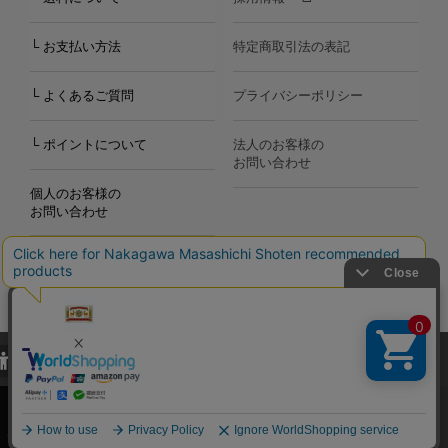
└ お支払い方法
特定商取引法の表記
└ よくあるご質問
プライバシーポリシー
└ ポイントについて
法人のお客様の
お問い合わせ
個人のお客様の
お問い合わせ
当サイトでは、当サイト内における閲覧履歴・属性情報などの取得およ
Copyright©2000
-2026
び利便性向上のためにクッキー（Cookie）を使用いたします。詳細に
Nakagawa Masashichi Shoten All Rights Reserved.
関しては「
プライバシーポリシー
」をお読みください。
承諾する