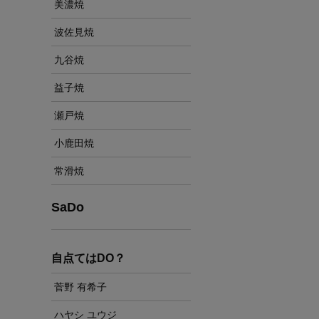
美濃焼
波佐見焼
九谷焼
益子焼
瀬戸焼
小鹿田焼
常滑焼
SaDo
自点てはDO？
菅野 有希子
ハヤシ ユウジ