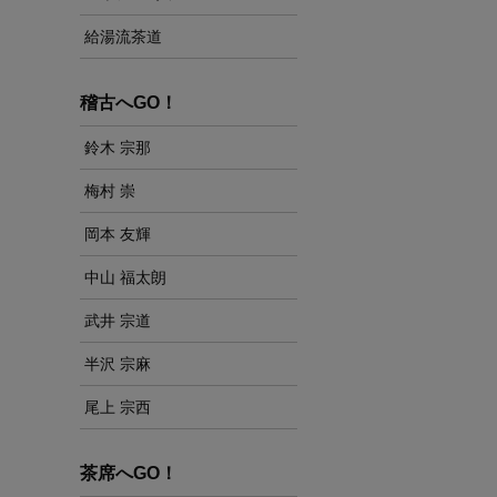
給湯流茶道
稽古へGO！
鈴木 宗那
梅村 崇
岡本 友輝
中山 福太朗
武井 宗道
半沢 宗麻
尾上 宗西
茶席へGO！