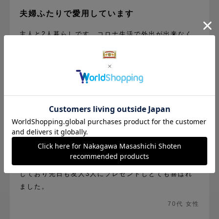
夫婦ふたりで愛用しています
主人と2人暮らしです。コロナ生活で外出が出来なく
なり、1日3食、家での食事が主となりそれなりに食事
の後片付けも増えました。年齢も重ね家事の分担を話
し合い朝食の食器洗いを主人がしてくれるようになり
ました。大分慣れて、乾いた食器や少し濡れている食
器を花ふきんで拭き食器棚に戻せるようになり、シン
ク周りの水滴も花ふきんで拭きとります。
食事中は何時も右手元に絞った花ふきんが必須の主人
です。ないと布巾はどうした!と言います。来客の孫た
ちも会食前には、花ふきんを ”はい、爺じ”と言って渡
しテーブルを拭いてもらいます。もう10年前から愛用
しており先日も友人3人にプレゼントしとても喜ばれ
ました。
70代 女性