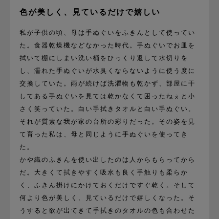
色が美しく、見ているだけで嬉しい
私が子供の頃、母は手ぬぐいをふきんとして使ってい
た。食器乾燥機などなかった時代。手ぬぐいでお皿を
拭いて棚にしまい洗い桶をひっくり返して水切りを
し、濡れた手ぬぐいが水臭くならないように使う度に
交換していた。雨が続けば洗濯物も乾かず、部屋に干
してある手ぬぐいを見ては乾かなくて困ったねぇと小
さく笑っていた。白い手拭きタオルと白い手ぬぐい。
それが質素な我が家の台所の彩りだった。その姿を見
て育った私は、母と同じように手ぬぐいを使ってき
た。
かや織のふきんを使い出したのは人からもらってから
だ。大きくて拭きやすく吸水も良く手触りも柔らか
く、ふきん掛けにかけておくだけですぐ乾く。そして
何より色が美しく、見ているだけで嬉しくなった。そ
うすると欲が出てきて手拭きのタオルの色も合わせた