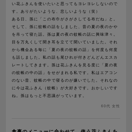
い花ふきんを使いたいと思ってもヨレヨレしないので
す。ありがたいような、悲しいような（笑）
ある日、孫に「この布巾がさがさしてる布だね」と。
そして、孫に蚊帳の話をしました、昔の夏の夜のかや
を吊って寝た話。孫は夏の夜の蚊帳の話に興味津々。
目を万丸くして聞き耳を立てて聞いていました。それ
から機会ある毎に「夏の夜の蚊帳の話」を何度も何度
も話しました。私の話も尾ひれが付きどんどんエスカ
レートしてきます。孫は花ふきんを見る度に「夏の夜
の蚊帳の中の話」をせがまれる私です。私はエアコン
のない昔、蚊帳の中で寝るのが嫌いでした。それなの
に今は花ふきん（蚊帳）が大好きです。おかしいです
ね。孫はもっと不思議がっています。
60代 女性
食事のメニューに合わせて、使う花ふきんを