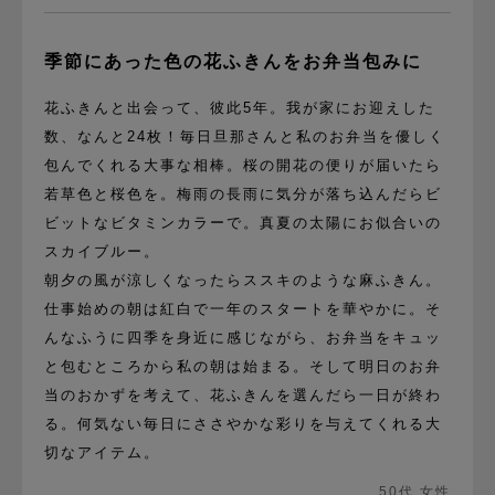
季節にあった色の花ふきんをお弁当包みに
花ふきんと出会って、彼此5年。我が家にお迎えした
数、なんと24枚！毎日旦那さんと私のお弁当を優しく
包んでくれる大事な相棒。桜の開花の便りが届いたら
若草色と桜色を。梅雨の長雨に気分が落ち込んだらビ
ビットなビタミンカラーで。真夏の太陽にお似合いの
スカイブルー。
朝夕の風が涼しくなったらススキのような麻ふきん。
仕事始めの朝は紅白で一年のスタートを華やかに。そ
んなふうに四季を身近に感じながら、お弁当をキュッ
と包むところから私の朝は始まる。そして明日のお弁
当のおかずを考えて、花ふきんを選んだら一日が終わ
る。何気ない毎日にささやかな彩りを与えてくれる大
切なアイテム。
50代 女性