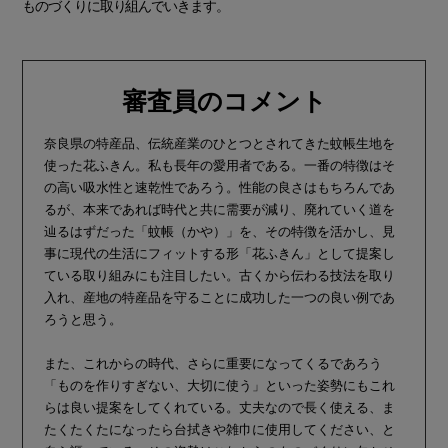
ものづくりに取り組んでいきます。
審査員のコメント
奈良県の特産品、伝統産業のひとつとされてきた蚊帳生地を
使った花ふきん。私も長年の愛用者である。一番の特徴はそ
の高い吸水性と速乾性であろう。性能の良さはもちろんであ
るが、本来であれば時代と共に需要が減り、廃れていく道を
辿るはずだった「蚊帳（かや）」を、その特徴を活かし、見
事に現代の生活にフィットする形「花ふきん」として提案し
ている取り組みにも注目したい。古くから伝わる技法を取り
入れ、産地の特産品を守ることに成功した一つの良い例であ
ろうと思う。
また、これからの時代、さらに重要になってくるであろう
「ものを作りすぎない、大切に使う」といった姿勢にもこれ
らは良い提案をしてくれている。丈夫なので長く使える、ま
たくたくたになったら台拭きや雑巾に使用してください、と