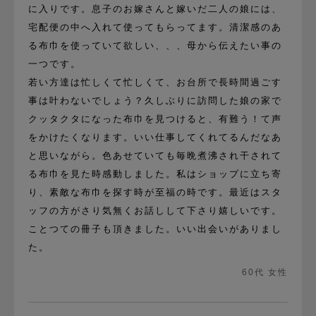
に入りです。息子のお嫁さんと嫁いだ二人の娘には、
宅配便の中へ入れて使ってもらってます。清潔感のあ
る布巾を使っていて欲しい、、、母から伝えたい事の
一つです。
若い方達は忙しくて忙しくて、お台所で長時間過ごす
事は叶わないでしょう？久しぶりに訪問した娘の家で
クッタクタになった布巾を見つけると、有難う！て声
をかけたくなります。いい仕事してくれてるんだなあ
と思いながら。色あせていても毎晩煮沸され干されて
る布巾を見た時感動しました。私はショップに立ち寄
り、素敵な布巾を探す時が至福の時です。最近はスタ
ッフの方がさり気無くお話しして下さり嬉しいです。
ことつての冊子も頂きました。いい出会いがありまし
た。
60代 女性