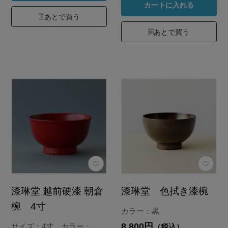
カートに入れる
あとで買う
あとで買う
漆琳堂 越前硬漆 朝倉
漆琳堂 色拭き漆椀
椀 4寸
カラー：黒
8,800円
サイズ：4寸 カラー：
（税込）