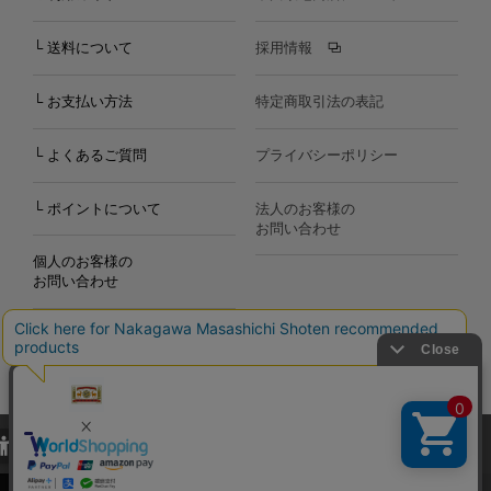
└ 送料について
採用情報
└ お支払い方法
特定商取引法の表記
└ よくあるご質問
プライバシーポリシー
└ ポイントについて
法人のお客様の
お問い合わせ
個人のお客様の
お問い合わせ
当サイトでは、当サイト内における閲覧履歴・属性情報などの取得およ
Copyright©2000
-2026
び利便性向上のためにクッキー（Cookie）を使用いたします。詳細に
Nakagawa Masashichi Shoten All Rights Reserved.
関しては「
プライバシーポリシー
」をお読みください。