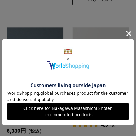
漆琳堂 越前硬漆 一乗
漆琳堂 内塗り椀
椀 4.5寸
カラー：黄×赤
11,550円
サイズ：4.5寸 カラー：
（税込）
200 黒
4.3
（3）
6,380円
（税込）