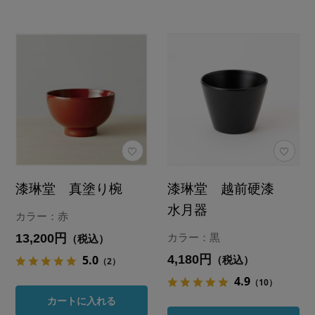
漆琳堂 真塗り椀
漆琳堂 越前硬漆
水月器
カラー：赤
13,200円
カラー：黒
（税込）
4,180円
5.0
（税込）
（2）
4.9
（10）
カートに入れる