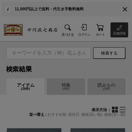
11,000円以上で送料・代引き手数料無料
店舗情報
見つける
ログイン
カート
検索する
検索結果
アイテム
特集
読みもの
(
28
件)
(
0
件)
(
0
件)
表示方法
並べ替え
おすすめ順
発売日
価格(高い順)
価格(安い順)