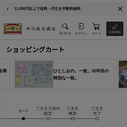
11,000円以上で送料・代引き手数料無料
店舗情報
見つける
ログイン
カート
ショッピングカート
全商
ひとしおの、一枚。31年目の
特別な一枚。