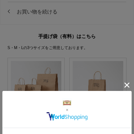
手提げ袋（有料）はこちら
S・M・Lの3つサイズをご用意しております。
S・M・Lサイズより当店に
Sサイズ
お任せ