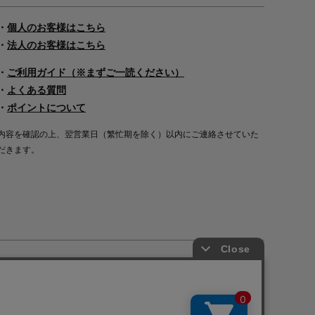
・
個人のお客様はこちら
・
法人のお客様はこちら
・
ご利用ガイド（※まずご一読ください）
・
よくある質問
・
ポイントについて
内容を確認の上、翌営業日（繁忙期を除く）以内にご連絡させていた
だきます。
Copyright©2000
-2026
Nakagawa Masashichi Shoten All Rights Reserved.