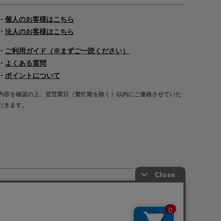
・
個人のお客様はこちら
・
法人のお客様はこちら
・
ご利用ガイド（※まずご一読ください）
・
よくある質問
・
ポイントについて
内容を確認の上、翌営業日（繁忙期を除く）以内にご連絡させていた
だきます。
Copyright©2000
-2026
Nakagawa Masashichi Shoten All Rights Reserved.