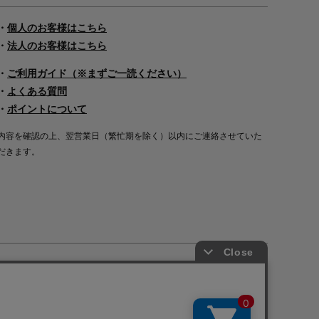
・
個人のお客様はこちら
・
法人のお客様はこちら
・
ご利用ガイド（※まずご一読ください）
・
よくある質問
・
ポイントについて
内容を確認の上、翌営業日（繁忙期を除く）以内にご連絡させていた
だきます。
Copyright©2000
-2026
Nakagawa Masashichi Shoten All Rights Reserved.