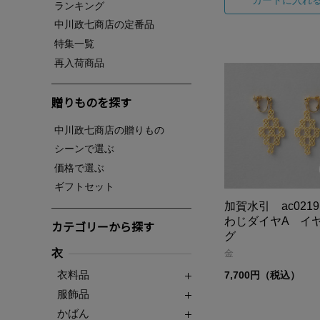
ランキング
中川政七商店の定番品
特集一覧
再入荷商品
贈りものを探す
中川政七商店の贈りもの
シーンで選ぶ
価格で選ぶ
ギフトセット
加賀水引 ac021
わじダイヤA イ
カテゴリーから探す
グ
衣
金
衣料品
7,700円（税込）
服飾品
かばん