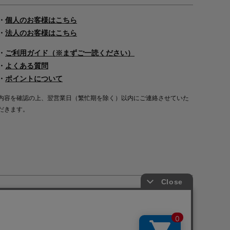
・
個人のお客様はこちら
・
法人のお客様はこちら
・
ご利用ガイド（※まずご一読ください）
・
よくある質問
・
ポイントについて
内容を確認の上、翌営業日（繁忙期を除く）以内にご連絡させていた
だきます。
Copyright©2000
-2026
Nakagawa Masashichi Shoten All Rights Reserved.