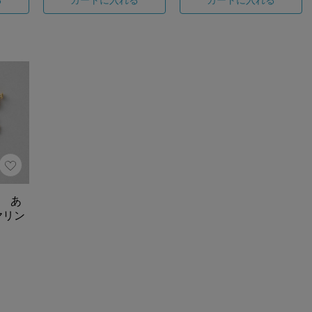
9 あ
ヤリン