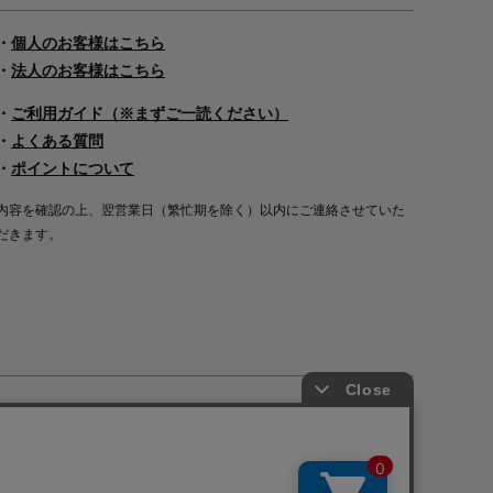
・
個人のお客様はこちら
・
法人のお客様はこちら
・
ご利用ガイド（※まずご一読ください）
・
よくある質問
・
ポイントについて
内容を確認の上、翌営業日（繁忙期を除く）以内にご連絡させていた
だきます。
Copyright©2000
-2026
Nakagawa Masashichi Shoten All Rights Reserved.