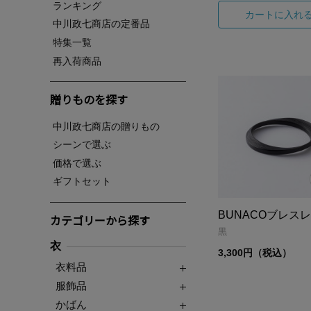
ランキング
カートに入れ
中川政七商店の定番品
特集一覧
再入荷商品
贈りものを探す
中川政七商店の贈りもの
シーンで選ぶ
価格で選ぶ
ギフトセット
BUNACOブレス
カテゴリーから探す
黒
衣
3,300円（税込）
衣料品
服飾品
かばん