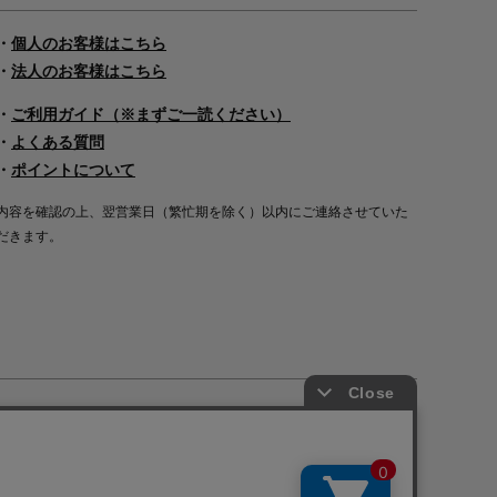
・
個人のお客様はこちら
・
法人のお客様はこちら
・
ご利用ガイド（※まずご一読ください）
・
よくある質問
・
ポイントについて
内容を確認の上、翌営業日（繁忙期を除く）以内にご連絡させていた
だきます。
Copyright©2000
-2026
Nakagawa Masashichi Shoten All Rights Reserved.